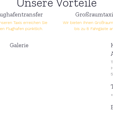
Unsere Vorteile
lughafentransfer
Großraumtax
nseren Taxis erreichen Sie
Wir bieten Ihnen Großraumt
den Flughafen pünktlich.
bis zu 8 Fahrgäste an
Galerie
T
H
5
+