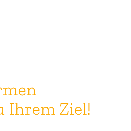
ürmen
u Ihrem Ziel!
allhin!