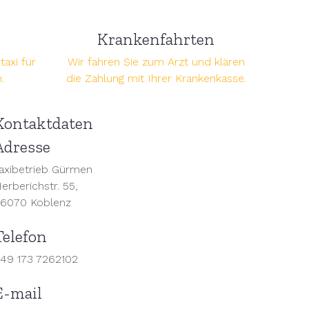
i
Krankenfahrten
axi für
Wir fahren Sie zum Arzt und klären
.
die Zahlung mit Ihrer Krankenkasse.
Kontaktdaten
Adresse
axibetrieb Gürmen
erberichstr. 55,
6070 Koblenz
Telefon
49 173 7262102
E-mail