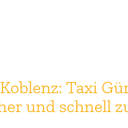
 Koblenz: Taxi G
cher und schnell z
r einfachen Ortsfahrt bis zu Fernfahrten – wir fahren Sie über